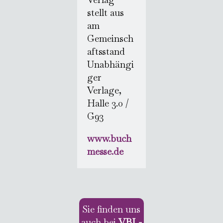
stellt aus
am
Gemeinsch
aftsstand
Unabhängi
ger
Verlage,
Halle 3.0 /
G93
www.buch
messe.de
Sie finden uns
auch bei
VBL-