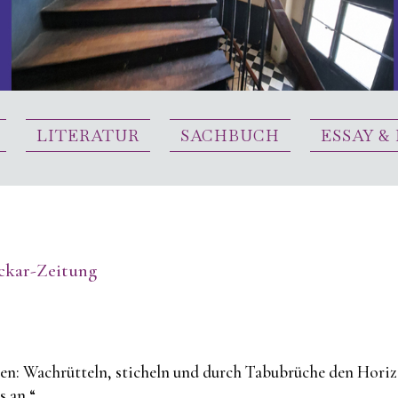
LITERATUR
SACHBUCH
ESSAY &
ckar-Zeitung
sten: Wachrütteln, sticheln und durch Tabubrüche den Hori
 an.“